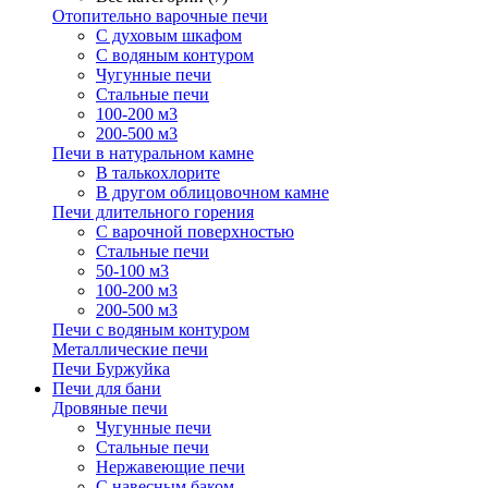
Отопительно варочные печи
С духовым шкафом
С водяным контуром
Чугунные печи
Стальные печи
100-200 м3
200-500 м3
Печи в натуральном камне
В талькохлорите
В другом облицовочном камне
Печи длительного горения
С варочной поверхностью
Стальные печи
50-100 м3
100-200 м3
200-500 м3
Печи с водяным контуром
Металлические печи
Печи Буржуйка
Печи для бани
Дровяные печи
Чугунные печи
Стальные печи
Нержавеющие печи
С навесным баком