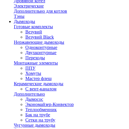
Дровяной котел
Электрические
Дополнительно для котлов
Тэны
Дымоходы
Готовые комплекты
Везувий
Везувий Black
Нержавеющие дымоходы
Одноконтурные
Двухконтурные
Переходы
Монтажные элементы
ППУ
Хомуты
Мастер флеш
Керамические дымоходы
С вент-каналом
Дополнительно
Дымосос
Экономайзер-Конвектор
Теплообменник
Бак на трубе
Сетки на трубу
Чугунные дымоходы