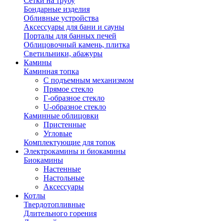
Сетки на трубу
Бондарные изделия
Обливные устройства
Аксессуары для бани и сауны
Порталы для банных печей
Облицовочный камень, плитка
Светильники, абажуры
Камины
Каминная топка
С подъемным механизмом
Прямое стекло
Г-образное стекло
U-образное стекло
Каминные облицовки
Пристенные
Угловые
Комплектующие для топок
Электрокамины и биокамины
Биокамины
Настенные
Настольные
Аксессуары
Котлы
Твердотопливные
Длительного горения