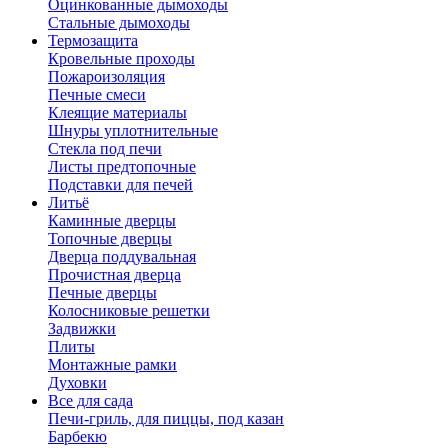
Оцинкованные дымоходы
Стальные дымоходы
Термозащита
Кровельные проходы
Пожароизоляция
Печные смеси
Клеящие материалы
Шнуры уплотнительные
Стекла под печи
Листы предтопочные
Подставки для печей
Литьё
Каминные дверцы
Топочные дверцы
Дверца поддувальная
Прочистная дверца
Печные дверцы
Колосниковые решетки
Задвижки
Плиты
Монтажные рамки
Духовки
Все для сада
Печи-гриль, для пиццы, под казан
Барбекю