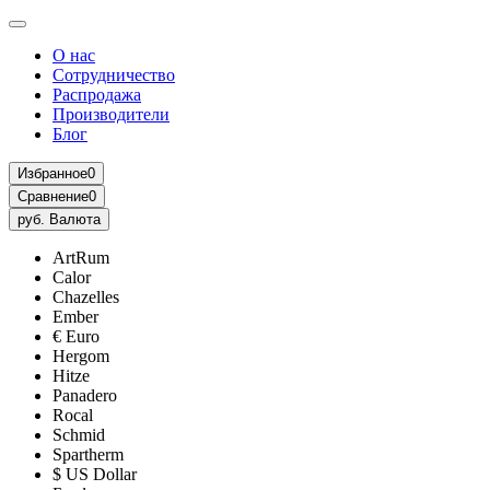
О нас
Сотрудничество
Распродажа
Производители
Блог
Избранное
0
Сравнение
0
руб.
Валюта
ArtRum
Calor
Chazelles
Ember
€ Euro
Hergom
Hitze
Panadero
Rocal
Schmid
Spartherm
$ US Dollar