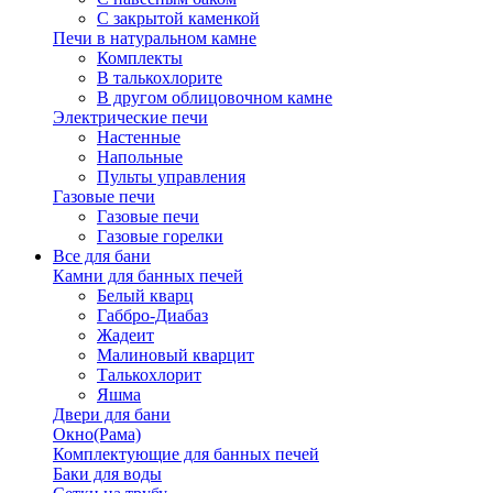
С закрытой каменкой
Печи в натуральном камне
Комплекты
В талькохлорите
В другом облицовочном камне
Электрические печи
Настенные
Напольные
Пульты управления
Газовые печи
Газовые печи
Газовые горелки
Все для бани
Камни для банных печей
Белый кварц
Габбро-Диабаз
Жадеит
Малиновый кварцит
Талькохлорит
Яшма
Двери для бани
Окно(Рама)
Комплектующие для банных печей
Баки для воды