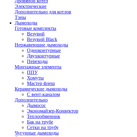
Дровяной котел
Электрические
Дополнительно для котлов
Тэны
Дымоходы
Готовые комплекты
Везувий
Везувий Black
Нержавеющие дымоходы
Одноконтурные
Двухконтурные
Переходы
Монтажные элементы
ППУ
Хомуты
Мастер флеш
Керамические дымоходы
С вент-каналом
Дополнительно
Дымосос
Экономайзер-Конвектор
Теплообменник
Бак на трубе
Сетки на трубу
Чугунные дымоходы