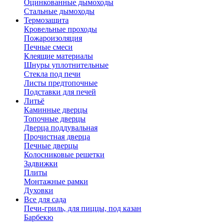
Оцинкованные дымоходы
Стальные дымоходы
Термозащита
Кровельные проходы
Пожароизоляция
Печные смеси
Клеящие материалы
Шнуры уплотнительные
Стекла под печи
Листы предтопочные
Подставки для печей
Литьё
Каминные дверцы
Топочные дверцы
Дверца поддувальная
Прочистная дверца
Печные дверцы
Колосниковые решетки
Задвижки
Плиты
Монтажные рамки
Духовки
Все для сада
Печи-гриль, для пиццы, под казан
Барбекю