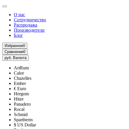
О нас
Сотрудничество
Распродажа
Производители
Блог
Избранное
0
Сравнение
0
руб.
Валюта
ArtRum
Calor
Chazelles
Ember
€ Euro
Hergom
Hitze
Panadero
Rocal
Schmid
Spartherm
$ US Dollar