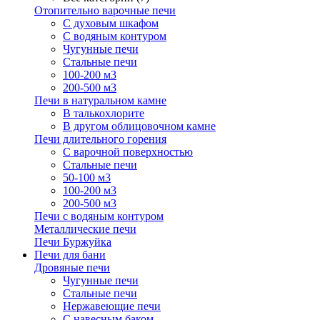
Отопительно варочные печи
С духовым шкафом
С водяным контуром
Чугунные печи
Стальные печи
100-200 м3
200-500 м3
Печи в натуральном камне
В талькохлорите
В другом облицовочном камне
Печи длительного горения
С варочной поверхностью
Стальные печи
50-100 м3
100-200 м3
200-500 м3
Печи с водяным контуром
Металлические печи
Печи Буржуйка
Печи для бани
Дровяные печи
Чугунные печи
Стальные печи
Нержавеющие печи
С навесным баком