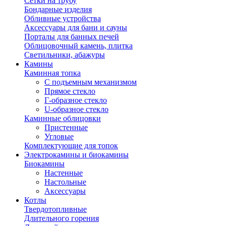
Сетки на трубу
Бондарные изделия
Обливные устройства
Аксессуары для бани и сауны
Порталы для банных печей
Облицовочный камень, плитка
Светильники, абажуры
Камины
Каминная топка
С подъемным механизмом
Прямое стекло
Г-образное стекло
U-образное стекло
Каминные облицовки
Пристенные
Угловые
Комплектующие для топок
Электрокамины и биокамины
Биокамины
Настенные
Настольные
Аксессуары
Котлы
Твердотопливные
Длительного горения