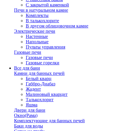
С закрытой каменкой
Печи в натуральном камне
Комплекты
В талькохлорите
В другом облицовочном камне
Электрические печи
Настенные
Напольные
Пульты управления
Газовые печи
Газовые печи
Газовые горелки
Все для бани
Камни для банных печей
Белый кварц
Габбро-Диабаз
Жадеит
Малиновый кварцит
Талькохлорит
Яшма
Двери для бани
Окно(Рама)
Комплектующие для банных печей
Баки для воды