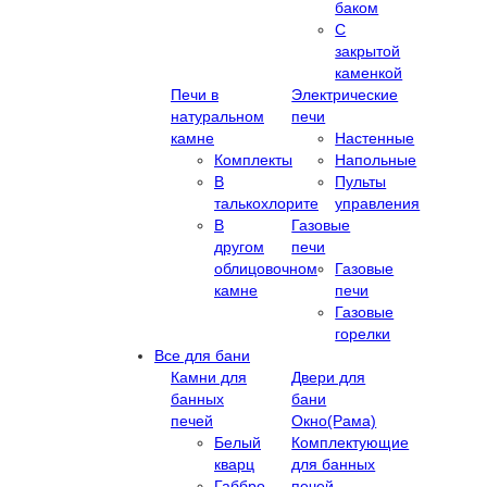
баком
С
закрытой
каменкой
Печи в
Электрические
натуральном
печи
камне
Настенные
Комплекты
Напольные
В
Пульты
талькохлорите
управления
В
Газовые
другом
печи
облицовочном
Газовые
камне
печи
Газовые
горелки
Все для бани
Камни для
Двери для
банных
бани
печей
Окно(Рама)
Белый
Комплектующие
кварц
для банных
Габбро-
печей