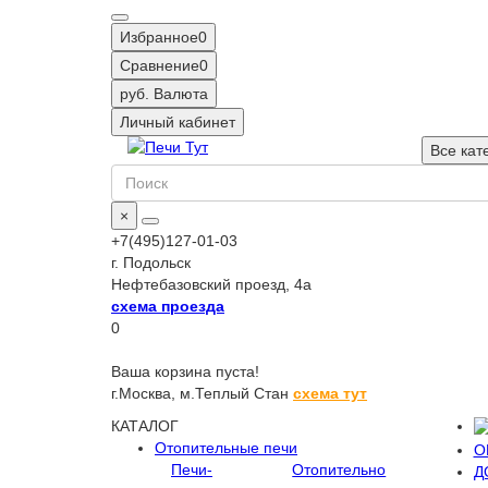
Избранное
0
Сравнение
0
руб.
Валюта
Личный кабинет
Все кат
×
+7(495)127-01-03
г. Подольск
Нефтебазовский проезд, 4а
схема проезда
0
Ваша корзина пуста!
г.Москва,
м.Теплый Стан
схема тут
КАТАЛОГ
Отопительные печи
О
Печи-
Отопительно
Д