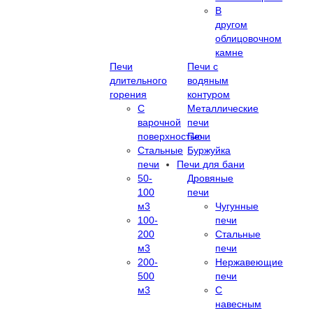
В
другом
облицовочном
камне
Печи
Печи с
длительного
водяным
горения
контуром
С
Металлические
варочной
печи
поверхностью
Печи
Стальные
Буржуйка
печи
Печи для бани
50-
Дровяные
100
печи
м3
Чугунные
100-
печи
200
Стальные
м3
печи
200-
Нержавеющие
500
печи
м3
С
навесным