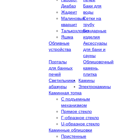
Диабаз
Баки для
Жадеит
воды
Малиновый
Сетки на
кварцит
трубу
Талькохлорит
Бондарные
Яшма
изделия
Обливные
Аксессуары
устройства
для бани и
сауны
Порталы
Облицовочный
для банных
камень,
печей
плитка
Светильники,
Камины
абажуры
Электрокамины
Каминная топка
С подъемным
механизмом
Прямое стекло
Г-образное стекло
U-образное стекло
Каминные облицовки
Пристенные