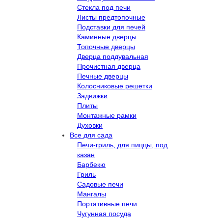
Стекла под печи
Листы предтопочные
Подставки для печей
Каминные дверцы
Топочные дверцы
Дверца поддувальная
Прочистная дверца
Печные дверцы
Колосниковые решетки
Задвижки
Плиты
Монтажные рамки
Духовки
Все для сада
Печи-гриль, для пиццы, под
казан
Барбекю
Гриль
Садовые печи
Мангалы
Портативные печи
Чугунная посуда