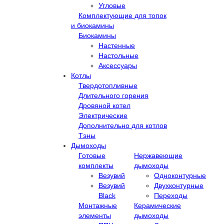
Угловые
Комплектующие для топок
и биокамины
Биокамины
Настенные
Настольные
Аксессуары
Котлы
Твердотопливные
Длительного горения
Дровяной котел
Электрические
Дополнительно для котлов
Тэны
Дымоходы
Готовые
Нержавеющие
комплекты
дымоходы
Везувий
Одноконтурные
Везувий
Двухконтурные
Black
Переходы
Монтажные
Керамические
элементы
дымоходы