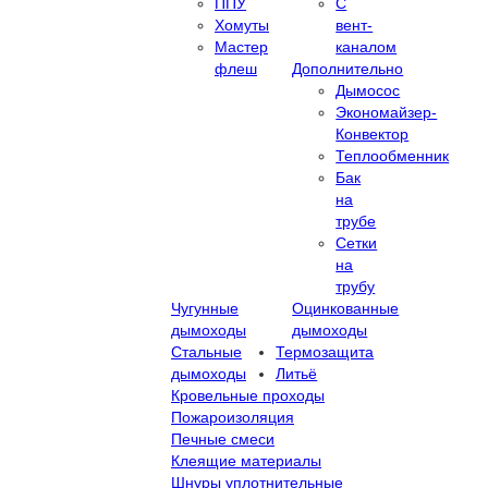
ППУ
С
Хомуты
вент-
Мастер
каналом
флеш
Дополнительно
Дымосос
Экономайзер-
Конвектор
Теплообменник
Бак
на
трубе
Сетки
на
трубу
Чугунные
Оцинкованные
дымоходы
дымоходы
Стальные
Термозащита
дымоходы
Литьё
Кровельные проходы
Пожароизоляция
Печные смеси
Клеящие материалы
Шнуры уплотнительные