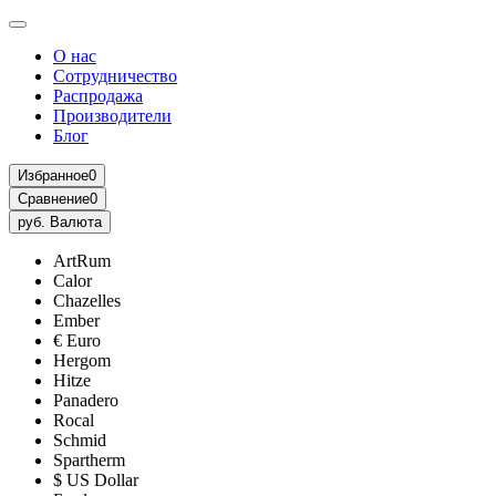
О нас
Сотрудничество
Распродажа
Производители
Блог
Избранное
0
Сравнение
0
руб.
Валюта
ArtRum
Calor
Chazelles
Ember
€ Euro
Hergom
Hitze
Panadero
Rocal
Schmid
Spartherm
$ US Dollar