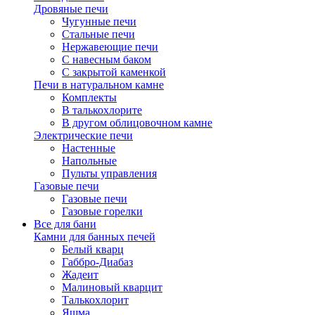
Дровяные печи
Чугунные печи
Стальные печи
Нержавеющие печи
С навесным баком
С закрытой каменкой
Печи в натуральном камне
Комплекты
В талькохлорите
В другом облицовочном камне
Электрические печи
Настенные
Напольные
Пульты управления
Газовые печи
Газовые печи
Газовые горелки
Все для бани
Камни для банных печей
Белый кварц
Габбро-Диабаз
Жадеит
Малиновый кварцит
Талькохлорит
Яшма