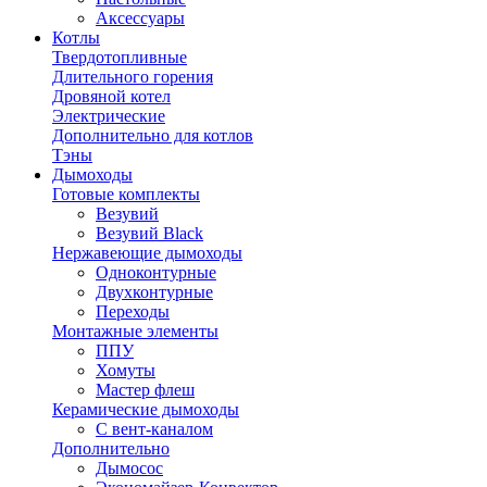
Аксессуары
Котлы
Твердотопливные
Длительного горения
Дровяной котел
Электрические
Дополнительно для котлов
Тэны
Дымоходы
Готовые комплекты
Везувий
Везувий Black
Нержавеющие дымоходы
Одноконтурные
Двухконтурные
Переходы
Монтажные элементы
ППУ
Хомуты
Мастер флеш
Керамические дымоходы
С вент-каналом
Дополнительно
Дымосос