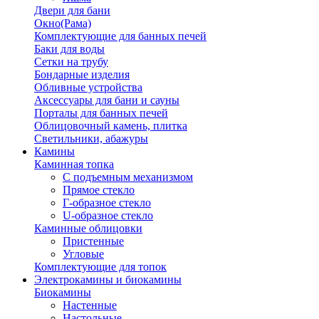
Двери для бани
Окно(Рама)
Комплектующие для банных печей
Баки для воды
Сетки на трубу
Бондарные изделия
Обливные устройства
Аксессуары для бани и сауны
Порталы для банных печей
Облицовочный камень, плитка
Светильники, абажуры
Камины
Каминная топка
С подъемным механизмом
Прямое стекло
Г-образное стекло
U-образное стекло
Каминные облицовки
Пристенные
Угловые
Комплектующие для топок
Электрокамины и биокамины
Биокамины
Настенные
Настольные