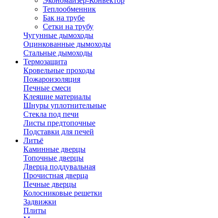
Экономайзер-Конвектор
Теплообменник
Бак на трубе
Сетки на трубу
Чугунные дымоходы
Оцинкованные дымоходы
Стальные дымоходы
Термозащита
Кровельные проходы
Пожароизоляция
Печные смеси
Клеящие материалы
Шнуры уплотнительные
Стекла под печи
Листы предтопочные
Подставки для печей
Литьё
Каминные дверцы
Топочные дверцы
Дверца поддувальная
Прочистная дверца
Печные дверцы
Колосниковые решетки
Задвижки
Плиты