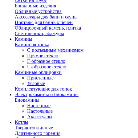
Сетки на трубу
Бондарные изделия
Обливные устройства
Аксессуары для бани и сауны
Порталы для банных печей
Облицовочный камень, плитка
Светильники, абажуры
Камины
Каминная топка
С подъемным механизмом
Прямое стекло
Г-образное стекло
U-образное стекло
Каминные облицовки
Пристенные
Угловые
Комплектующие для топок
Электрокамины и биокамины
Биокамины
Настенные
Настольные
Аксессуары
Котлы
Твердотопливные
Длительного горения