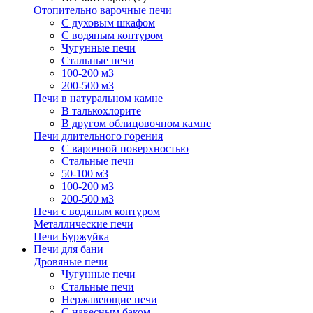
Отопительно варочные печи
С духовым шкафом
С водяным контуром
Чугунные печи
Стальные печи
100-200 м3
200-500 м3
Печи в натуральном камне
В талькохлорите
В другом облицовочном камне
Печи длительного горения
С варочной поверхностью
Стальные печи
50-100 м3
100-200 м3
200-500 м3
Печи с водяным контуром
Металлические печи
Печи Буржуйка
Печи для бани
Дровяные печи
Чугунные печи
Стальные печи
Нержавеющие печи
С навесным баком