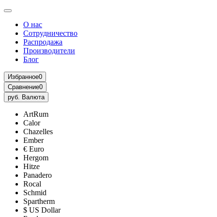
О нас
Сотрудничество
Распродажа
Производители
Блог
Избранное
0
Сравнение
0
руб.
Валюта
ArtRum
Calor
Chazelles
Ember
€ Euro
Hergom
Hitze
Panadero
Rocal
Schmid
Spartherm
$ US Dollar