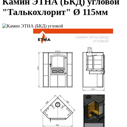
Камин ЭТНА (БКД) угловой
"Талькохлорит" Ø 115мм