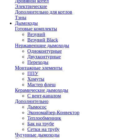
Дровяной котел
Электрические
Дополнительно для котлов
Тэны
Дымоходы
Готовые комплекты
Везувий
Везувий Black
Нержавеющие дымоходы
Одноконтурные
Двухконтурные
Переходы
Монтажные элементы
ППУ
Хомуты
Мастер флеш
Керамические дымоходы
С вент-каналом
Дополнительно
Дымосос
Экономайзер-Конвектор
Теплообменник
Бак на трубе
Сетки на трубу
Чугунные дымоходы