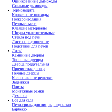
Оцинкованные дымоходы
Стальные дымоходы
Термозащита
Кровельные проходы
Пожароизоляция
Печные смеси
Клеящие материалы
Шнуры уплотнительные
Стекла под печи
Листы предтопочные
Подставки для печей
Литьё
Каминные дверцы
Топочные дверцы
Дверца поддувальная
Прочистная дверца
Печные дверцы
Колосниковые решетки
Задвижки
Плиты
Монтажные рамки
Духовки
Все для сада
Печи-гриль, для пиццы, под казан
Барбекю