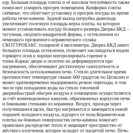
еду. Большая площадь плиты и её высокая теплоёмкость также
помогают ускорить прогрев помещения. Конфорки плиты
съёмные, что облегчает установку и прогрев посуды во время
работы печи-камина. Задний выход патрубка дымохода
увеличивает полезную площадь верха плиты, на которую
можно устанавливать посуду большого размера.Дверка БКД –
чугунная, сводчато-квадратной формы, с остеклением из
немецкого прозрачного керамического сплава
СКОТТРОБАКС толщиной 4 миллиметра. Дверка БКД имеет
большую площадь остекления, позволяет наслаждаться видом
горящего огня и хорошо контролировать горение в
топке.Каркас двери и полотно не деформируются при
нагревании, обеспечивают достаточную газоплотность и
безопасность использования печи. Стекло длительное время
противостоит температуре свыше 600 градусов по Цельсию и
может кратковременно выдерживать резкие перепады, в том
числе при попадании воды на стекло топочной
дверкиБыстрый обогрев воздуха в помещении осуществляется
за счёт конвекционных каналов, образованных корпусом печи
и боковыми стенками из керамики. Воздух, проходя через
получившиеся щели, быстро нагревается и замещается новой
порцией холодного воздуха, идущего от пола.Керамическая
плитка на боковых поверхностях печи-камина помогает
правильно распределят тепло и защищает пространство от
жёсткого излучения, которое исходит от нагретой печи. Печь-