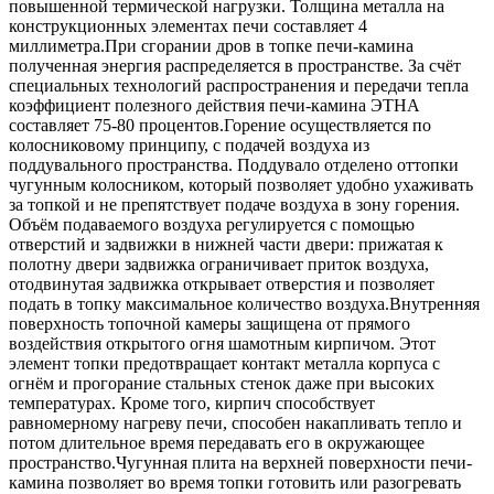
повышенной термической нагрузки. Толщина металла на
конструкционных элементах печи составляет 4
миллиметра.При сгорании дров в топке печи-камина
полученная энергия распределяется в пространстве. За счёт
специальных технологий распространения и передачи тепла
коэффициент полезного действия печи-камина ЭТНА
составляет 75-80 процентов.Горение осуществляется по
колосниковому принципу, с подачей воздуха из
поддувального пространства. Поддувало отделено оттопки
чугунным колосником, который позволяет удобно ухаживать
за топкой и не препятствует подаче воздуха в зону горения.
Объём подаваемого воздуха регулируется с помощью
отверстий и задвижки в нижней части двери: прижатая к
полотну двери задвижка ограничивает приток воздуха,
отодвинутая задвижка открывает отверстия и позволяет
подать в топку максимальное количество воздуха.Внутренняя
поверхность топочной камеры защищена от прямого
воздействия открытого огня шамотным кирпичом. Этот
элемент топки предотвращает контакт металла корпуса с
огнём и прогорание стальных стенок даже при высоких
температурах. Кроме того, кирпич способствует
равномерному нагреву печи, способен накапливать тепло и
потом длительное время передавать его в окружающее
пространство.Чугунная плита на верхней поверхности печи-
камина позволяет во время топки готовить или разогревать