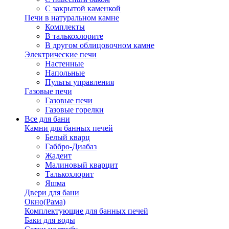
С закрытой каменкой
Печи в натуральном камне
Комплекты
В талькохлорите
В другом облицовочном камне
Электрические печи
Настенные
Напольные
Пульты управления
Газовые печи
Газовые печи
Газовые горелки
Все для бани
Камни для банных печей
Белый кварц
Габбро-Диабаз
Жадеит
Малиновый кварцит
Талькохлорит
Яшма
Двери для бани
Окно(Рама)
Комплектующие для банных печей
Баки для воды