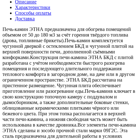
Описание
Характеристики
Способы оплаты
Доставка
Печь-камин ЭТНА предназначена для обогрева помещений
объемом от 50 до 180 м3 за счёт горения твёрдого топлива
(дрова, топливные брикеты).Печь-камин комплектуется
чугунной дверкой с остеклением БКД и чугунной плитой на
верхней поверхности печи, дополненной съёмными
конфорками.Конструкция печи-камина ЭТНА БКД с плитой
разработана с учётом необходимости быстрого разогрева
помещения и последующего длительного поддержания
теплового комфорта в загородном доме, на даче или в другом
ограниченном пространстве. ЭТНА БКД рассчитана на
пристенное размещение. Чугунная плита обеспечивает
приготовление или разогревание еды.Печь-каминв ключает в
свою конструкцию топочную камеру с поддувалом и
дымосборником, а также дополнительные боковые стенки,
облицованные керамическими плитками чёрного или
бежевого цвета. При этом топка располагается в верхней
части печи-камина, а нижняя свободная часть может быть
использована в качестве дровника.Все элементы печи-камина
ЭТНА сделаны и зособо прочной стали марки 09Г2С. Эта
сталь предназначена для длительной работы в условиях