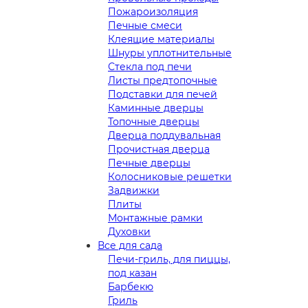
Пожароизоляция
Печные смеси
Клеящие материалы
Шнуры уплотнительные
Стекла под печи
Листы предтопочные
Подставки для печей
Каминные дверцы
Топочные дверцы
Дверца поддувальная
Прочистная дверца
Печные дверцы
Колосниковые решетки
Задвижки
Плиты
Монтажные рамки
Духовки
Все для сада
Печи-гриль, для пиццы,
под казан
Барбекю
Гриль