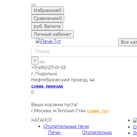
Избранное
0
Сравнение
0
руб.
Валюта
Личный кабинет
Все ка
×
+7(495)127-01-03
г. Подольск
Нефтебазовский проезд, 4а
схема проезда
0
Ваша корзина пуста!
г.Москва,
м.Теплый Стан
схема тут
КАТАЛОГ
Отопительные печи
О
Печи-
Отопительно
Д