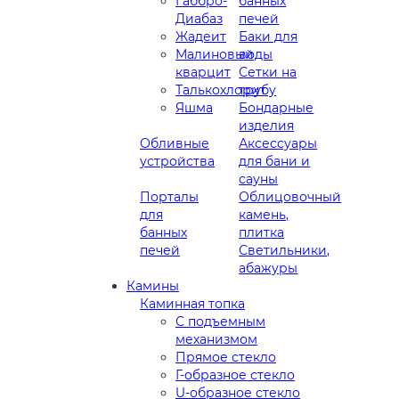
Габбро-
банных
Диабаз
печей
Жадеит
Баки для
Малиновый
воды
кварцит
Сетки на
Талькохлорит
трубу
Яшма
Бондарные
изделия
Обливные
Аксессуары
устройства
для бани и
сауны
Порталы
Облицовочный
для
камень,
банных
плитка
печей
Светильники,
абажуры
Камины
Каминная топка
С подъемным
механизмом
Прямое стекло
Г-образное стекло
U-образное стекло