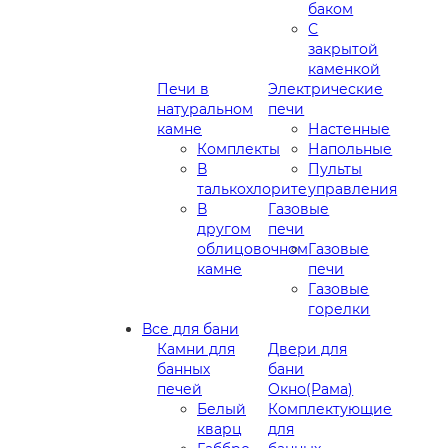
баком
С
закрытой
каменкой
Печи в
Электрические
натуральном
печи
камне
Настенные
Комплекты
Напольные
В
Пульты
талькохлорите
управления
В
Газовые
другом
печи
облицовочном
Газовые
камне
печи
Газовые
горелки
Все для бани
Камни для
Двери для
банных
бани
печей
Окно(Рама)
Белый
Комплектующие
кварц
для