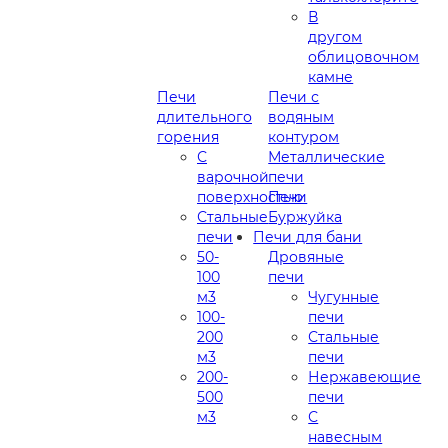
В
другом
облицовочном
камне
Печи
Печи с
длительного
водяным
горения
контуром
С
Металлические
варочной
печи
поверхностью
Печи
Стальные
Буржуйка
печи
Печи для бани
50-
Дровяные
100
печи
м3
Чугунные
100-
печи
200
Стальные
м3
печи
200-
Нержавеющие
500
печи
м3
С
навесным