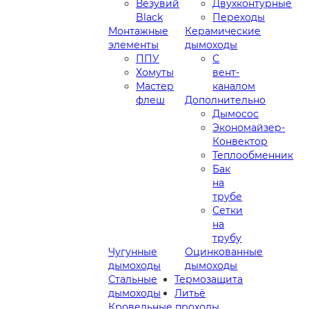
Везувий
Двухконтурные
Black
Переходы
Монтажные
Керамические
элементы
дымоходы
ППУ
С
Хомуты
вент-
Мастер
каналом
флеш
Дополнительно
Дымосос
Экономайзер-
Конвектор
Теплообменник
Бак
на
трубе
Сетки
на
трубу
Чугунные
Оцинкованные
дымоходы
дымоходы
Стальные
Термозащита
дымоходы
Литьё
Кровельные проходы