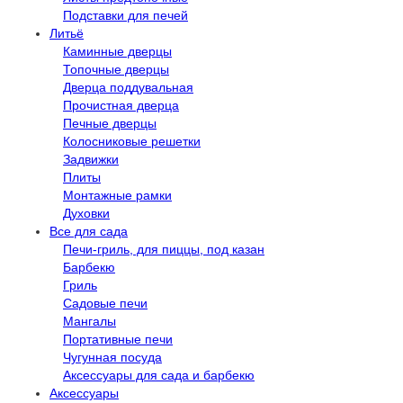
Подставки для печей
Литьё
Каминные дверцы
Топочные дверцы
Дверца поддувальная
Прочистная дверца
Печные дверцы
Колосниковые решетки
Задвижки
Плиты
Монтажные рамки
Духовки
Все для сада
Печи-гриль, для пиццы, под казан
Барбекю
Гриль
Садовые печи
Мангалы
Портативные печи
Чугунная посуда
Аксессуары для сада и барбекю
Аксессуары