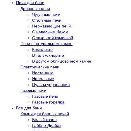
Печи для бани
Дровяные печи
Чугунные печи
Стальные печи
Нержавеющие печи
С навесным баком
С закрытой каменкой
Печи в натуральном камне
Комплекты
В талькохлорите
В другом облицовочном камне
Электрические печи
Настенные
Напольные
Пульты управления
Газовые печи
Газовые печи
Газовые горелки
Все для бани
Камни для банных печей
Белый кварц
Габбро-Диабаз