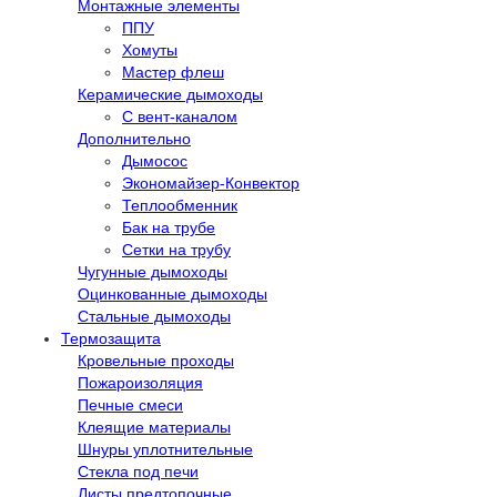
Монтажные элементы
ППУ
Хомуты
Мастер флеш
Керамические дымоходы
С вент-каналом
Дополнительно
Дымосос
Экономайзер-Конвектор
Теплообменник
Бак на трубе
Сетки на трубу
Чугунные дымоходы
Оцинкованные дымоходы
Стальные дымоходы
Термозащита
Кровельные проходы
Пожароизоляция
Печные смеси
Клеящие материалы
Шнуры уплотнительные
Стекла под печи
Листы предтопочные