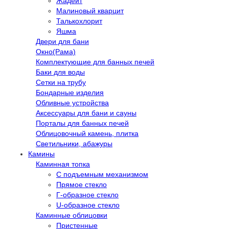
Жадеит
Малиновый кварцит
Талькохлорит
Яшма
Двери для бани
Окно(Рама)
Комплектующие для банных печей
Баки для воды
Сетки на трубу
Бондарные изделия
Обливные устройства
Аксессуары для бани и сауны
Порталы для банных печей
Облицовочный камень, плитка
Светильники, абажуры
Камины
Каминная топка
С подъемным механизмом
Прямое стекло
Г-образное стекло
U-образное стекло
Каминные облицовки
Пристенные