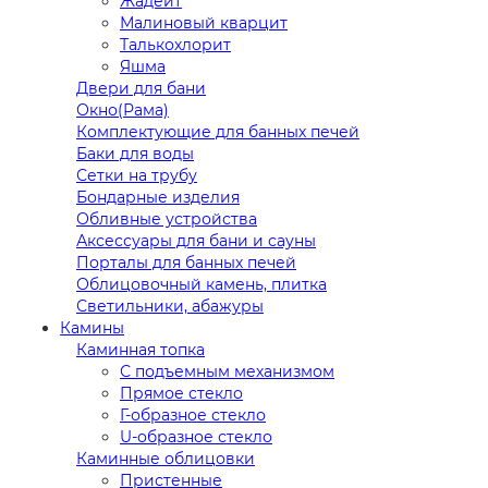
Жадеит
Малиновый кварцит
Талькохлорит
Яшма
Двери для бани
Окно(Рама)
Комплектующие для банных печей
Баки для воды
Сетки на трубу
Бондарные изделия
Обливные устройства
Аксессуары для бани и сауны
Порталы для банных печей
Облицовочный камень, плитка
Светильники, абажуры
Камины
Каминная топка
С подъемным механизмом
Прямое стекло
Г-образное стекло
U-образное стекло
Каминные облицовки
Пристенные