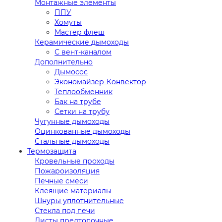
Монтажные элементы
ППУ
Хомуты
Мастер флеш
Керамические дымоходы
С вент-каналом
Дополнительно
Дымосос
Экономайзер-Конвектор
Теплообменник
Бак на трубе
Сетки на трубу
Чугунные дымоходы
Оцинкованные дымоходы
Стальные дымоходы
Термозащита
Кровельные проходы
Пожароизоляция
Печные смеси
Клеящие материалы
Шнуры уплотнительные
Стекла под печи
Листы предтопочные