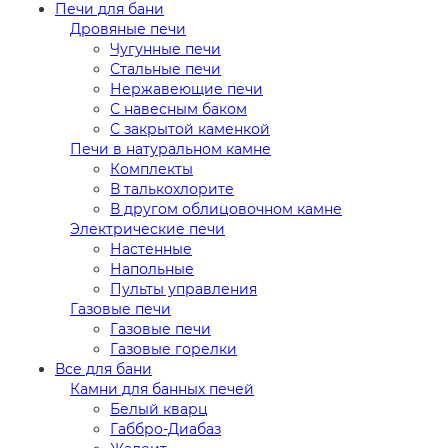
Печи для бани
Дровяные печи
Чугунные печи
Стальные печи
Нержавеющие печи
С навесным баком
С закрытой каменкой
Печи в натуральном камне
Комплекты
В талькохлорите
В другом облицовочном камне
Электрические печи
Настенные
Напольные
Пульты управления
Газовые печи
Газовые печи
Газовые горелки
Все для бани
Камни для банных печей
Белый кварц
Габбро-Диабаз