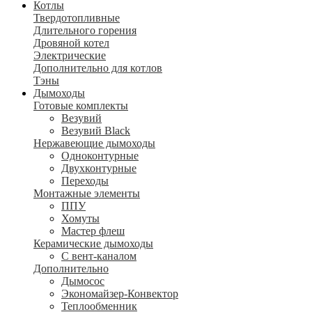
Котлы
Твердотопливные
Длительного горения
Дровяной котел
Электрические
Дополнительно для котлов
Тэны
Дымоходы
Готовые комплекты
Везувий
Везувий Black
Нержавеющие дымоходы
Одноконтурные
Двухконтурные
Переходы
Монтажные элементы
ППУ
Хомуты
Мастер флеш
Керамические дымоходы
С вент-каналом
Дополнительно
Дымосос
Экономайзер-Конвектор
Теплообменник