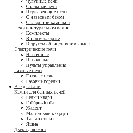
Чугунные печи
Стальные печи
Нержавеющие печи
С навесным баком
С закрытой каменкой
Печи в натуральном камне
Комплекты
В талькохлорите
В другом облицовочном камне
Электрические печи
Настенные
Напольные
Пульты управления
Газовые печи
Газовые печи
Газовые горелки
Все для бани
Камни для банных печей
Белый кварц
Габбро-Диабаз
Жадеит
Малиновый кварцит
Талькохлорит
Яшма
Двери для бани