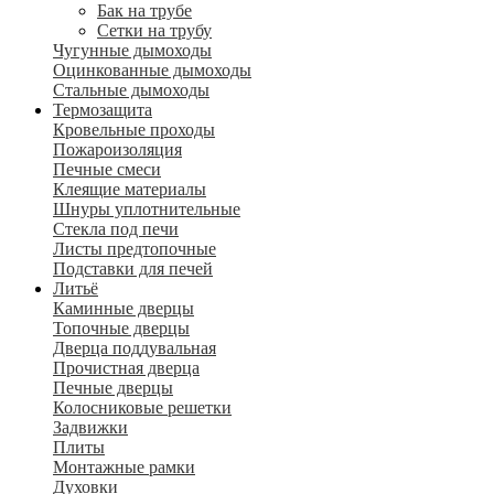
Бак на трубе
Сетки на трубу
Чугунные дымоходы
Оцинкованные дымоходы
Стальные дымоходы
Термозащита
Кровельные проходы
Пожароизоляция
Печные смеси
Клеящие материалы
Шнуры уплотнительные
Стекла под печи
Листы предтопочные
Подставки для печей
Литьё
Каминные дверцы
Топочные дверцы
Дверца поддувальная
Прочистная дверца
Печные дверцы
Колосниковые решетки
Задвижки
Плиты
Монтажные рамки
Духовки