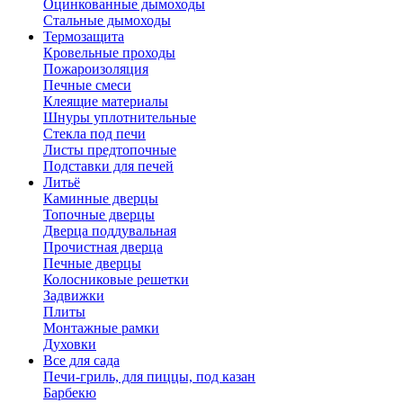
Оцинкованные дымоходы
Стальные дымоходы
Термозащита
Кровельные проходы
Пожароизоляция
Печные смеси
Клеящие материалы
Шнуры уплотнительные
Стекла под печи
Листы предтопочные
Подставки для печей
Литьё
Каминные дверцы
Топочные дверцы
Дверца поддувальная
Прочистная дверца
Печные дверцы
Колосниковые решетки
Задвижки
Плиты
Монтажные рамки
Духовки
Все для сада
Печи-гриль, для пиццы, под казан
Барбекю