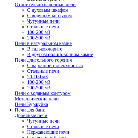
Отопительно варочные печи
С духовым шкафом
С водяным контуром
Чугунные печи
Стальные печи
100-200 м3
200-500 м3
Печи в натуральном камне
В талькохлорите
В другом облицовочном камне
Печи длительного горения
С варочной поверхностью
Стальные печи
50-100 м3
100-200 м3
200-500 м3
Печи с водяным контуром
Металлические печи
Печи Буржуйка
Печи для бани
Дровяные печи
Чугунные печи
Стальные печи
Нержавеющие печи
С навесным баком