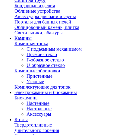
Сетки на трубу
Бондарные изделия
Обливные устройства
Аксессуары для бани и сауны
Порталы для банных печей
Облицовочный камень, плитка
Светильники, абажуры
Камины
Каминная топка
С подъемным механизмом
Прямое стекло
Г-образное стекло
U-образное стекло
Каминные облицовки
Пристенные
Угловые
Комплектующие для топок
Электрокамины и биокамины
Биокамины
Настенные
Настольные
Аксессуары
Котлы
Твердотопливные
Длительного горения