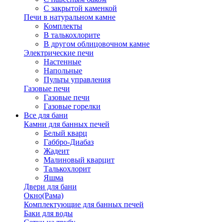
С закрытой каменкой
Печи в натуральном камне
Комплекты
В талькохлорите
В другом облицовочном камне
Электрические печи
Настенные
Напольные
Пульты управления
Газовые печи
Газовые печи
Газовые горелки
Все для бани
Камни для банных печей
Белый кварц
Габбро-Диабаз
Жадеит
Малиновый кварцит
Талькохлорит
Яшма
Двери для бани
Окно(Рама)
Комплектующие для банных печей
Баки для воды