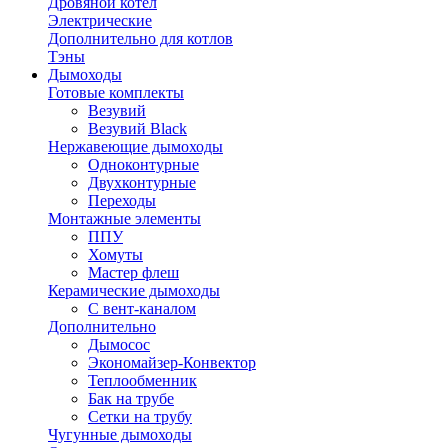
Дровяной котел
Электрические
Дополнительно для котлов
Тэны
Дымоходы
Готовые комплекты
Везувий
Везувий Black
Нержавеющие дымоходы
Одноконтурные
Двухконтурные
Переходы
Монтажные элементы
ППУ
Хомуты
Мастер флеш
Керамические дымоходы
С вент-каналом
Дополнительно
Дымосос
Экономайзер-Конвектор
Теплообменник
Бак на трубе
Сетки на трубу
Чугунные дымоходы