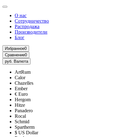
О нас
Сотрудничество
Распродажа
Производители
Блог
Избранное
0
Сравнение
0
руб.
Валюта
ArtRum
Calor
Chazelles
Ember
€ Euro
Hergom
Hitze
Panadero
Rocal
Schmid
Spartherm
$ US Dollar