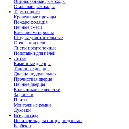
Оцинкованные дымоходы
Стальные дымоходы
Термозащита
Кровельные проходы
Пожароизоляция
Печные смеси
Клеящие материалы
Шнуры уплотнительные
Стекла под печи
Листы предтопочные
Подставки для печей
Литьё
Каминные дверцы
Топочные дверцы
Дверца поддувальная
Прочистная дверца
Печные дверцы
Колосниковые решетки
Задвижки
Плиты
Монтажные рамки
Духовки
Все для сада
Печи-гриль, для пиццы, под казан
Барбекю