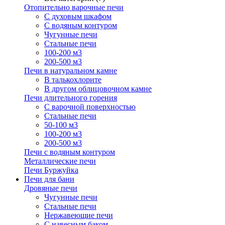
Отопительно варочные печи
С духовым шкафом
С водяным контуром
Чугунные печи
Стальные печи
100-200 м3
200-500 м3
Печи в натуральном камне
В талькохлорите
В другом облицовочном камне
Печи длительного горения
С варочной поверхностью
Стальные печи
50-100 м3
100-200 м3
200-500 м3
Печи с водяным контуром
Металлические печи
Печи Буржуйка
Печи для бани
Дровяные печи
Чугунные печи
Стальные печи
Нержавеющие печи
С навесным баком