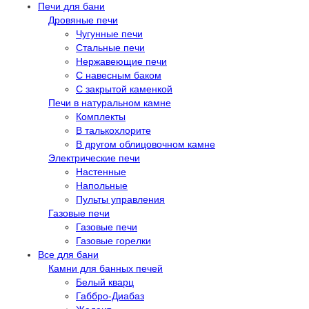
Печи для бани
Дровяные печи
Чугунные печи
Стальные печи
Нержавеющие печи
С навесным баком
С закрытой каменкой
Печи в натуральном камне
Комплекты
В талькохлорите
В другом облицовочном камне
Электрические печи
Настенные
Напольные
Пульты управления
Газовые печи
Газовые печи
Газовые горелки
Все для бани
Камни для банных печей
Белый кварц
Габбро-Диабаз