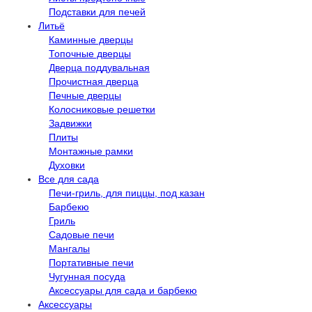
Подставки для печей
Литьё
Каминные дверцы
Топочные дверцы
Дверца поддувальная
Прочистная дверца
Печные дверцы
Колосниковые решетки
Задвижки
Плиты
Монтажные рамки
Духовки
Все для сада
Печи-гриль, для пиццы, под казан
Барбекю
Гриль
Садовые печи
Мангалы
Портативные печи
Чугунная посуда
Аксессуары для сада и барбекю
Аксессуары