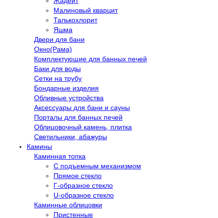
Жадеит
Малиновый кварцит
Талькохлорит
Яшма
Двери для бани
Окно(Рама)
Комплектующие для банных печей
Баки для воды
Сетки на трубу
Бондарные изделия
Обливные устройства
Аксессуары для бани и сауны
Порталы для банных печей
Облицовочный камень, плитка
Светильники, абажуры
Камины
Каминная топка
С подъемным механизмом
Прямое стекло
Г-образное стекло
U-образное стекло
Каминные облицовки
Пристенные