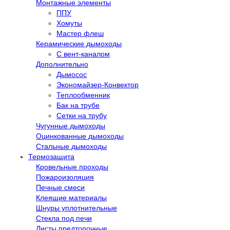
Монтажные элементы
ППУ
Хомуты
Мастер флеш
Керамические дымоходы
С вент-каналом
Дополнительно
Дымосос
Экономайзер-Конвектор
Теплообменник
Бак на трубе
Сетки на трубу
Чугунные дымоходы
Оцинкованные дымоходы
Стальные дымоходы
Термозащита
Кровельные проходы
Пожароизоляция
Печные смеси
Клеящие материалы
Шнуры уплотнительные
Стекла под печи
Листы предтопочные