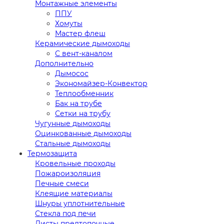
Монтажные элементы
ППУ
Хомуты
Мастер флеш
Керамические дымоходы
С вент-каналом
Дополнительно
Дымосос
Экономайзер-Конвектор
Теплообменник
Бак на трубе
Сетки на трубу
Чугунные дымоходы
Оцинкованные дымоходы
Стальные дымоходы
Термозащита
Кровельные проходы
Пожароизоляция
Печные смеси
Клеящие материалы
Шнуры уплотнительные
Стекла под печи
Листы предтопочные