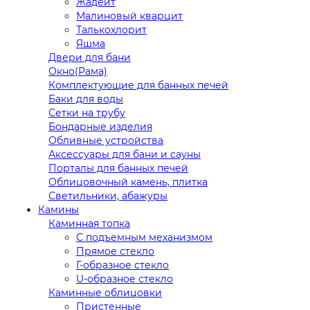
Жадеит
Малиновый кварцит
Талькохлорит
Яшма
Двери для бани
Окно(Рама)
Комплектующие для банных печей
Баки для воды
Сетки на трубу
Бондарные изделия
Обливные устройства
Аксессуары для бани и сауны
Порталы для банных печей
Облицовочный камень, плитка
Светильники, абажуры
Камины
Каминная топка
С подъемным механизмом
Прямое стекло
Г-образное стекло
U-образное стекло
Каминные облицовки
Пристенные