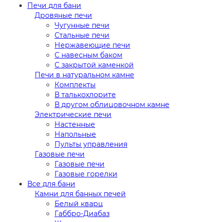
Печи для бани
Дровяные печи
Чугунные печи
Стальные печи
Нержавеющие печи
С навесным баком
С закрытой каменкой
Печи в натуральном камне
Комплекты
В талькохлорите
В другом облицовочном камне
Электрические печи
Настенные
Напольные
Пульты управления
Газовые печи
Газовые печи
Газовые горелки
Все для бани
Камни для банных печей
Белый кварц
Габбро-Диабаз