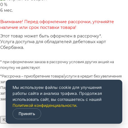
0
%
6
мес.
Внимание! Перед оформление рассрочки, уточняйте
наличие или срок поставки товара!
Этот товар может быть оформлен в рассрочку*.
Услуга доступна для обладателей дебетовых карт
Сбербанка.
* при оформлении заказа в рассрочку условия других акций на
покупку не действуют.
*Рассрочка – приобретение товара/услуги в кредит без увеличения
затрат на приобретение товара/услуги за счет предоставления
Мы используем файлы cookie для улучшения
Партнером Банка (продавцом) скидки на товар/услугу. Увеличение
работы сайта и анализа трафика. Продолжая
затрат не происходит только в случае надлежащего исполнения
использовать сайт, вы соглашаетесь с нашей
заемщиком своих обязательств по кредитному договору.
Политикой конфиденциальности
.
Принять
Купить за