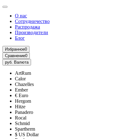
О нас
Сотрудничество
Распродажа
Производители
Блог
Избранное
0
Сравнение
0
руб.
Валюта
ArtRum
Calor
Chazelles
Ember
€ Euro
Hergom
Hitze
Panadero
Rocal
Schmid
Spartherm
$ US Dollar