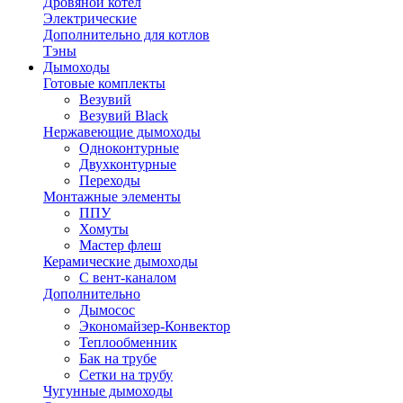
Дровяной котел
Электрические
Дополнительно для котлов
Тэны
Дымоходы
Готовые комплекты
Везувий
Везувий Black
Нержавеющие дымоходы
Одноконтурные
Двухконтурные
Переходы
Монтажные элементы
ППУ
Хомуты
Мастер флеш
Керамические дымоходы
С вент-каналом
Дополнительно
Дымосос
Экономайзер-Конвектор
Теплообменник
Бак на трубе
Сетки на трубу
Чугунные дымоходы