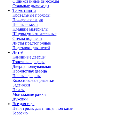
Оцинкованные дымоходы
Стальные дымоходы
Термозащита
Кровельные проходы
Пожароизоляция
Печные смеси
Клеящие материалы
Шнуры уплотнительные
Стекла под печи
Листы предтопочные
Подставки для печей
Литьё
Каминные дверцы
Топочные дверцы
Дверца поддувальная
Прочистная дверца
Печные дверцы
Колосниковые решетки
Задвижки
Плиты
Монтажные рамки
Духовки
Все для сада
Печи-гриль, для пиццы, под казан
Барбекю