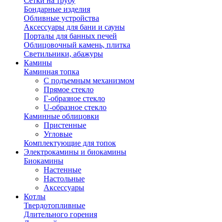
Сетки на трубу
Бондарные изделия
Обливные устройства
Аксессуары для бани и сауны
Порталы для банных печей
Облицовочный камень, плитка
Светильники, абажуры
Камины
Каминная топка
С подъемным механизмом
Прямое стекло
Г-образное стекло
U-образное стекло
Каминные облицовки
Пристенные
Угловые
Комплектующие для топок
Электрокамины и биокамины
Биокамины
Настенные
Настольные
Аксессуары
Котлы
Твердотопливные
Длительного горения