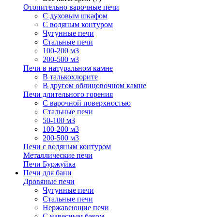
Отопительно варочные печи
С духовым шкафом
С водяным контуром
Чугунные печи
Стальные печи
100-200 м3
200-500 м3
Печи в натуральном камне
В талькохлорите
В другом облицовочном камне
Печи длительного горения
С варочной поверхностью
Стальные печи
50-100 м3
100-200 м3
200-500 м3
Печи с водяным контуром
Металлические печи
Печи Буржуйка
Печи для бани
Дровяные печи
Чугунные печи
Стальные печи
Нержавеющие печи
С навесным баком