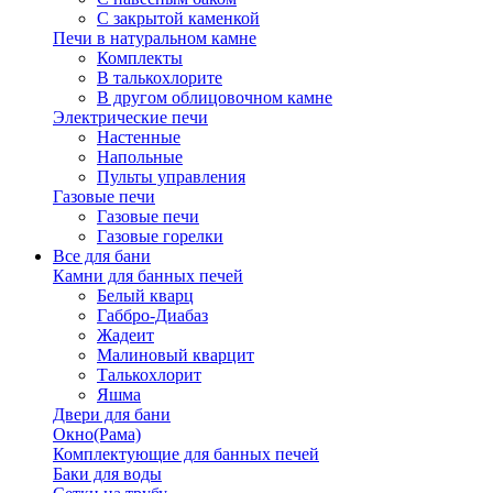
С закрытой каменкой
Печи в натуральном камне
Комплекты
В талькохлорите
В другом облицовочном камне
Электрические печи
Настенные
Напольные
Пульты управления
Газовые печи
Газовые печи
Газовые горелки
Все для бани
Камни для банных печей
Белый кварц
Габбро-Диабаз
Жадеит
Малиновый кварцит
Талькохлорит
Яшма
Двери для бани
Окно(Рама)
Комплектующие для банных печей
Баки для воды