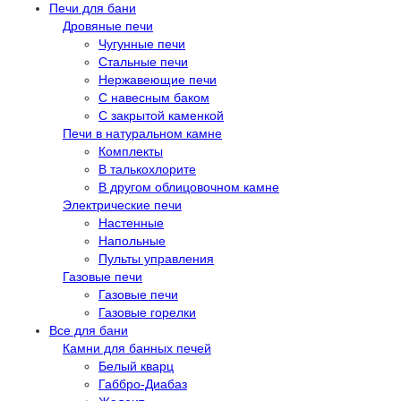
Печи для бани
Дровяные печи
Чугунные печи
Стальные печи
Нержавеющие печи
С навесным баком
С закрытой каменкой
Печи в натуральном камне
Комплекты
В талькохлорите
В другом облицовочном камне
Электрические печи
Настенные
Напольные
Пульты управления
Газовые печи
Газовые печи
Газовые горелки
Все для бани
Камни для банных печей
Белый кварц
Габбро-Диабаз