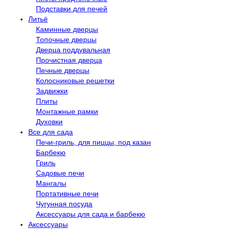
Подставки для печей
Литьё
Каминные дверцы
Топочные дверцы
Дверца поддувальная
Прочистная дверца
Печные дверцы
Колосниковые решетки
Задвижки
Плиты
Монтажные рамки
Духовки
Все для сада
Печи-гриль, для пиццы, под казан
Барбекю
Гриль
Садовые печи
Мангалы
Портативные печи
Чугунная посуда
Аксессуары для сада и барбекю
Аксессуары