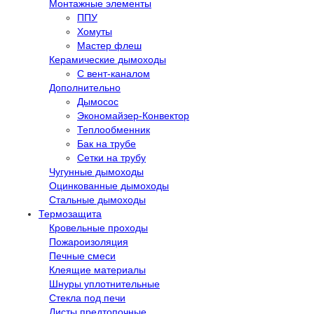
Монтажные элементы
ППУ
Хомуты
Мастер флеш
Керамические дымоходы
С вент-каналом
Дополнительно
Дымосос
Экономайзер-Конвектор
Теплообменник
Бак на трубе
Сетки на трубу
Чугунные дымоходы
Оцинкованные дымоходы
Стальные дымоходы
Термозащита
Кровельные проходы
Пожароизоляция
Печные смеси
Клеящие материалы
Шнуры уплотнительные
Стекла под печи
Листы предтопочные