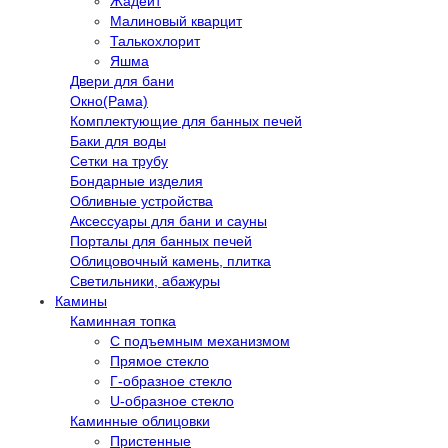
Жадеит
Малиновый кварцит
Талькохлорит
Яшма
Двери для бани
Окно(Рама)
Комплектующие для банных печей
Баки для воды
Сетки на трубу
Бондарные изделия
Обливные устройства
Аксессуары для бани и сауны
Порталы для банных печей
Облицовочный камень, плитка
Светильники, абажуры
Камины
Каминная топка
С подъемным механизмом
Прямое стекло
Г-образное стекло
U-образное стекло
Каминные облицовки
Пристенные